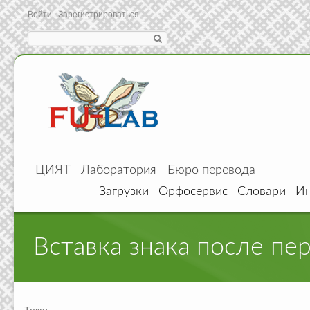
Войти
|
Зарегистрироваться
Search
ЦИЯТ
Лаборатория
Бюро перевода
Загрузки
Орфосервис
Словари
Ин
Вставка знака после пе
Текст