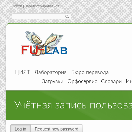
Войти
|
Зарегистрироваться
Search
ЦИЯТ
Лаборатория
Бюро перевода
Загрузки
Орфосервис
Словари
Ин
Учётная запись пользов
Log in
(active tab)
Request new password