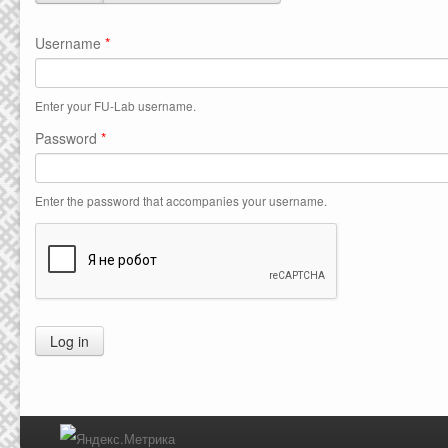
Primary tabs
Username
*
Enter your FU-Lab username.
Password
*
Enter the password that accompanies your username.