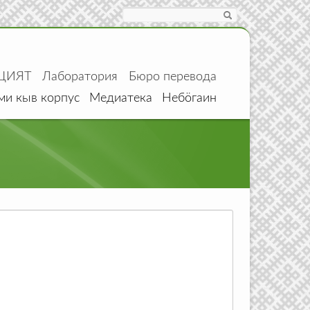
Search
ЦИЯТ
Лаборатория
Бюро перевода
ми кыв корпус
Медиатека
Небӧгаин